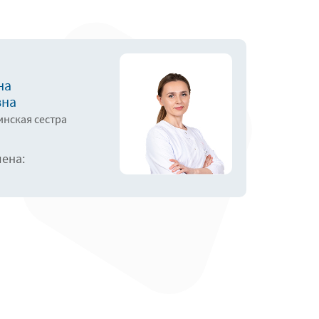
на
вна
нская сестра
лена: