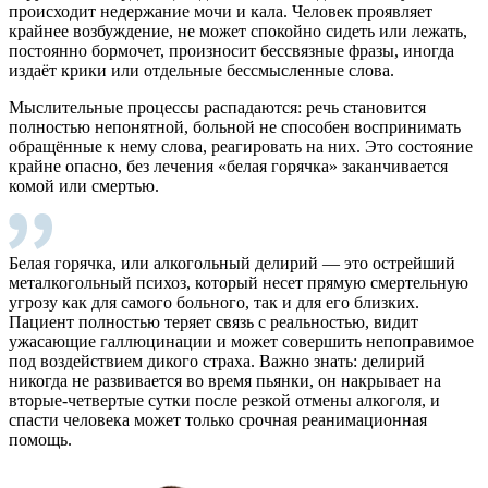
происходит недержание мочи и кала. Человек проявляет
крайнее возбуждение, не может спокойно сидеть или лежать,
постоянно бормочет, произносит бессвязные фразы, иногда
издаёт крики или отдельные бессмысленные слова.
Мыслительные процессы распадаются: речь становится
полностью непонятной, больной не способен воспринимать
обращённые к нему слова, реагировать на них. Это состояние
крайне опасно, без лечения «белая горячка» заканчивается
комой или смертью.
Белая горячка, или алкогольный делирий — это острейший
металкогольный психоз, который несет прямую смертельную
угрозу как для самого больного, так и для его близких.
Пациент полностью теряет связь с реальностью, видит
ужасающие галлюцинации и может совершить непоправимое
под воздействием дикого страха. Важно знать: делирий
никогда не развивается во время пьянки, он накрывает на
вторые-четвертые сутки после резкой отмены алкоголя, и
спасти человека может только срочная реанимационная
помощь.