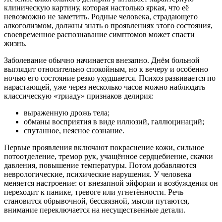
клиническую картину, которая настолько яркая, что её
невозможно не заметить. Родные человека, страдающего
алкоголизмом, должны знать о проявлениях этого состояния,
своевременное распознавание симптомов может спасти
жизнь.
Заболевание обычно начинается внезапно. Днём больной
выглядит относительно спокойным, но к вечеру и особенно
ночью его состояние резко ухудшается. Психоз развивается по
нарастающей, уже через несколько часов можно наблюдать
классическую «триаду» признаков делирия:
выраженную дрожь тела;
обманы восприятия в виде иллюзий, галлюцинаций;
спутанное, неясное сознание.
Первые проявления включают покраснение кожи, сильное
потоотделение, тремор рук, учащённое сердцебиение, скачки
давления, повышение температуры. Потом добавляются
неврологические, психические нарушения. У человека
меняется настроение: от внезапной эйфории и возбуждения он
переходит к панике, тревоге или угнетённости. Речь
становится обрывочной, бессвязной, мысли путаются,
внимание переключается на несущественные детали.