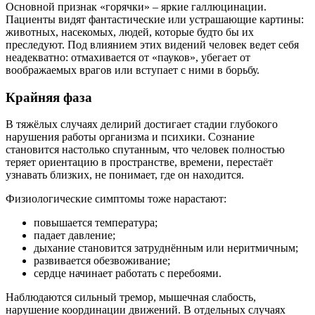
Основной признак «горячки» – яркие галлюцинации.
Пациенты видят фантастические или устрашающие картины:
животных, насекомых, людей, которые будто бы их
преследуют. Под влиянием этих видений человек ведет себя
неадекватно: отмахивается от «пауков», убегает от
воображаемых врагов или вступает с ними в борьбу.
Крайняя фаза
В тяжёлых случаях делирий достигает стадии глубокого
нарушения работы организма и психики. Сознание
становится настолько спутанным, что человек полностью
теряет ориентацию в пространстве, времени, перестаёт
узнавать близких, не понимает, где он находится.
Физиологические симптомы тоже нарастают:
повышается температура;
падает давление;
дыхание становится затруднённым или неритмичным;
развивается обезвоживание;
сердце начинает работать с перебоями.
Наблюдаются сильный тремор, мышечная слабость,
нарушение координации движений. В отдельных случаях