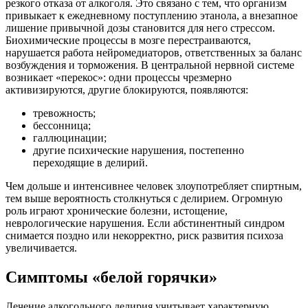
резкого отказа от алкоголя. Это связано с тем, что организм
привыкает к ежедневному поступлению этанола, а внезапное
лишение привычной дозы становится для него стрессом.
Биохимические процессы в мозге перестраиваются,
нарушается работа нейромедиаторов, ответственных за баланс
возбуждения и торможения. В центральной нервной системе
возникает «перекос»: одни процессы чрезмерно
активизируются, другие блокируются, появляются:
тревожность;
бессонница;
галлюцинации;
другие психические нарушения, постепенно
переходящие в делирий.
Чем дольше и интенсивнее человек злоупотребляет спиртным,
тем выше вероятность столкнуться с делирием. Огромную
роль играют хронические болезни, истощение,
неврологические нарушения. Если абстинентный синдром
снимается поздно или некорректно, риск развития психоза
увеличивается.
Симптомы «белой горячки»
Лечение алкогольного делирия учитывает характерную