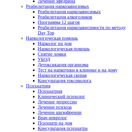
Лечение эфедрина
Реабилитация наркозависимых
Реабилитация наркозависимых
Реабилитация алкоголиков
Программа 12 шагов
Реабилитация наркозависимости по методу
Day Top
Наркологическая помощь
Нарколог на дом
Наркологическая помощь
Снятие ломки
УБОД
Детоксикация организма
Тест на наркотики в клинике и на дому
Наркологическая скорая
Консультация токсиколога
Психиатрия
Психиатрия
Клинический психолог
Лечение депрессии
Лечение психоза
Лечение шизофрении
Врач невролог
Психиатр на дом
Консультация психиатра