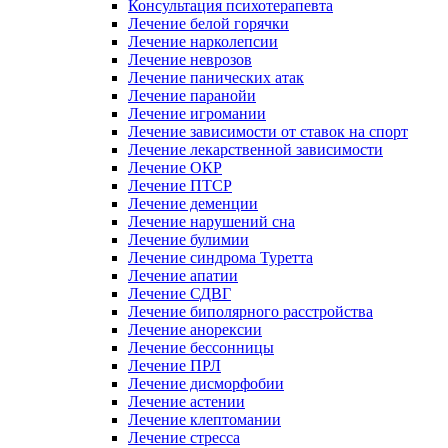
Консультация психотерапевта
Лечение белой горячки
Лечение нарколепсии
Лечение неврозов
Лечение панических атак
Лечение паранойи
Лечение игромании
Лечение зависимости от ставок на спорт
Лечение лекарственной зависимости
Лечение ОКР
Лечение ПТСР
Лечение деменции
Лечение нарушений сна
Лечение булимии
Лечение синдрома Туретта
Лечение апатии
Лечение СДВГ
Лечение биполярного расстройства
Лечение анорексии
Лечение бессонницы
Лечение ПРЛ
Лечение дисморфобии
Лечение астении
Лечение клептомании
Лечение стресса