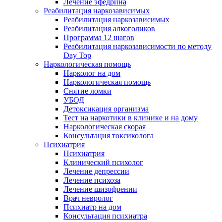
Лечение эфедрина
Реабилитация наркозависимых
Реабилитация наркозависимых
Реабилитация алкоголиков
Программа 12 шагов
Реабилитация наркозависимости по методу
Day Top
Наркологическая помощь
Нарколог на дом
Наркологическая помощь
Снятие ломки
УБОД
Детоксикация организма
Тест на наркотики в клинике и на дому
Наркологическая скорая
Консультация токсиколога
Психиатрия
Психиатрия
Клинический психолог
Лечение депрессии
Лечение психоза
Лечение шизофрении
Врач невролог
Психиатр на дом
Консультация психиатра