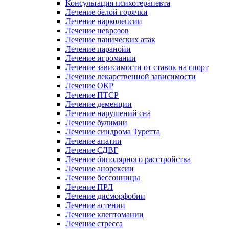
Консультация психотерапевта
Лечение белой горячки
Лечение нарколепсии
Лечение неврозов
Лечение панических атак
Лечение паранойи
Лечение игромании
Лечение зависимости от ставок на спорт
Лечение лекарственной зависимости
Лечение ОКР
Лечение ПТСР
Лечение деменции
Лечение нарушений сна
Лечение булимии
Лечение синдрома Туретта
Лечение апатии
Лечение СДВГ
Лечение биполярного расстройства
Лечение анорексии
Лечение бессонницы
Лечение ПРЛ
Лечение дисморфобии
Лечение астении
Лечение клептомании
Лечение стресса