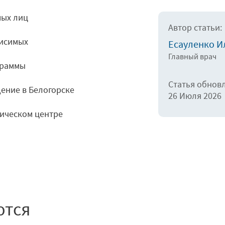
мых лиц
Автор статьи:
висимых
Есауленко И
Главный врач
граммы
Статья обнов
ение в Белогорске
26 Июля 2026
гическом центре
ются