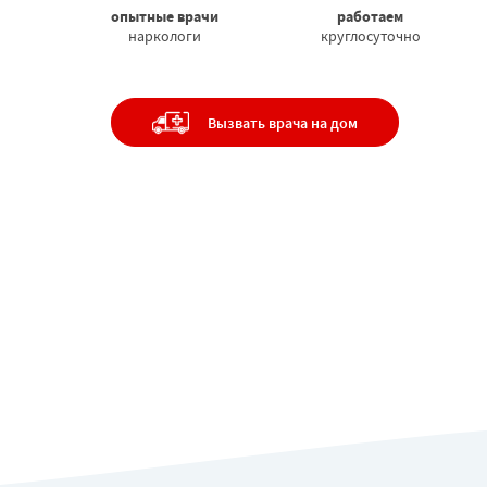
опытные врачи
работаем
Цены
наркологи
круглосуточно
Наркологическа
помощь
Контакты
Вызвать врача на дом
Психиатрия