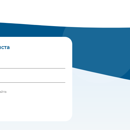
иста
айта