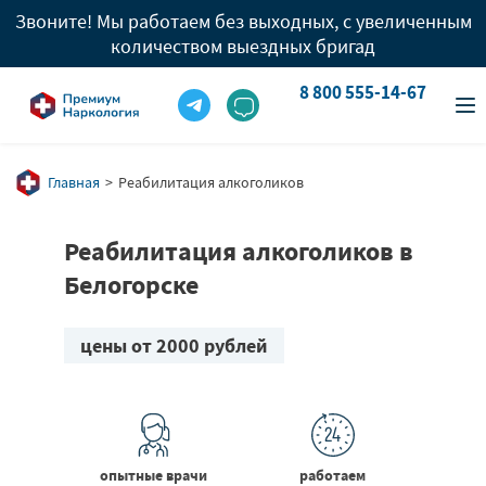
Звоните! Мы работаем без выходных, с увеличенным
количеством выездных бригад
8 800 555-14-67
info@premium-clinic.com
8 800 555-14-67
Вызов врача
8 909 977 96 05
Главная
Реабилитация алкоголиков
Реабилитация алкоголиков в
Белогорске
цены от 2000 рублей
опытные врачи
работаем