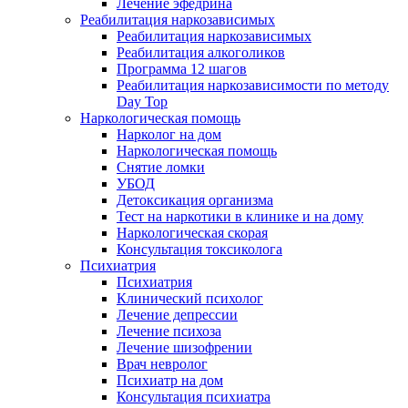
Лечение эфедрина
Реабилитация наркозависимых
Реабилитация наркозависимых
Реабилитация алкоголиков
Программа 12 шагов
Реабилитация наркозависимости по методу
Day Top
Наркологическая помощь
Нарколог на дом
Наркологическая помощь
Снятие ломки
УБОД
Детоксикация организма
Тест на наркотики в клинике и на дому
Наркологическая скорая
Консультация токсиколога
Психиатрия
Психиатрия
Клинический психолог
Лечение депрессии
Лечение психоза
Лечение шизофрении
Врач невролог
Психиатр на дом
Консультация психиатра