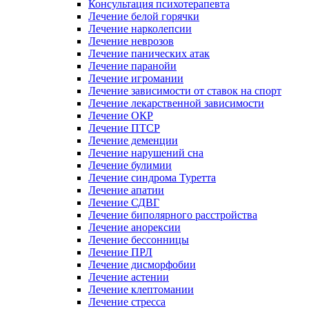
Консультация психотерапевта
Лечение белой горячки
Лечение нарколепсии
Лечение неврозов
Лечение панических атак
Лечение паранойи
Лечение игромании
Лечение зависимости от ставок на спорт
Лечение лекарственной зависимости
Лечение ОКР
Лечение ПТСР
Лечение деменции
Лечение нарушений сна
Лечение булимии
Лечение синдрома Туретта
Лечение апатии
Лечение СДВГ
Лечение биполярного расстройства
Лечение анорексии
Лечение бессонницы
Лечение ПРЛ
Лечение дисморфобии
Лечение астении
Лечение клептомании
Лечение стресса