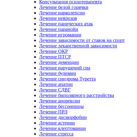
Консультация психотерапевта
Лечение белой горячки
Лечение нарколепсии
Лечение неврозов
Лечение панических атак
Лечение паранойи
Лечение игромании
Лечение зависимости от ставок на спорт
Лечение лекарственной зависимости
Лечение ОКР
Лечение ПТСР
Лечение деменции
Лечение нарушений сна
Лечение булимии
Лечение синдрома Туретта
Лечение апатии
Лечение СДВГ
Лечение биполярного расстройства
Лечение анорексии
Лечение бессонницы
Лечение ПРЛ
Лечение дисморфобии
Лечение астении
Лечение клептомании
Лечение стресса