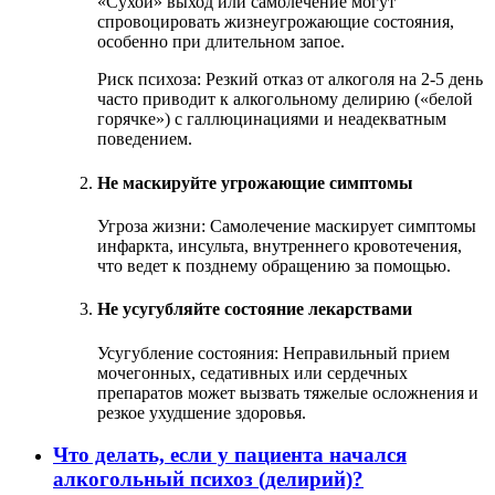
«Сухой» выход или самолечение могут
спровоцировать жизнеугрожающие состояния,
особенно при длительном запое.
Риск психоза: Резкий отказ от алкоголя на 2-5 день
часто приводит к алкогольному делирию («белой
горячке») с галлюцинациями и неадекватным
поведением.
Не маскируйте угрожающие симптомы
Угроза жизни: Самолечение маскирует симптомы
инфаркта, инсульта, внутреннего кровотечения,
что ведет к позднему обращению за помощью.
Не усугубляйте состояние лекарствами
Усугубление состояния: Неправильный прием
мочегонных, седативных или сердечных
препаратов может вызвать тяжелые осложнения и
резкое ухудшение здоровья.
Что делать, если у пациента начался
алкогольный психоз (делирий)?