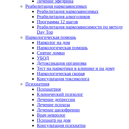
Лечение эфедрина
Реабилитация наркозависимых
Реабилитация наркозависимых
Реабилитация алкоголиков
Программа 12 шагов
Реабилитация наркозависимости по методу
Day Top
Наркологическая помощь
Нарколог на дом
Наркологическая помощь
Снятие ломки
УБОД
Детоксикация организма
Тест на наркотики в клинике и на дому
Наркологическая скорая
Консультация токсиколога
Психиатрия
Психиатрия
Клинический психолог
Лечение депрессии
Лечение психоза
Лечение шизофрении
Врач невролог
Психиатр на дом
Консультация психиатра