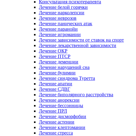
Консультация психотерапевта
Лечение белой горячки
Лечение нарколепсии
Лечение неврозов
Лечение панических атак
Лечение паранойи
Лечение игромании
Лечение зависимости от ставок на спорт
Лечение лекарственной зависимости
Лечение ОКР
Лечение ПТСР
Лечение деменции
Лечение нарушений сна
Лечение булимии
Лечение синдрома Туретта
Лечение апатии
Лечение СДВГ
Лечение биполярного расстройства
Лечение анорексии
Лечение бессонницы
Лечение ПРЛ
Лечение дисморфобии
Лечение астении
Лечение клептомании
Лечение стресса