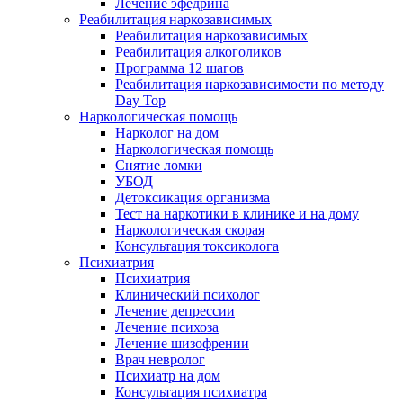
Лечение эфедрина
Реабилитация наркозависимых
Реабилитация наркозависимых
Реабилитация алкоголиков
Программа 12 шагов
Реабилитация наркозависимости по методу
Day Top
Наркологическая помощь
Нарколог на дом
Наркологическая помощь
Снятие ломки
УБОД
Детоксикация организма
Тест на наркотики в клинике и на дому
Наркологическая скорая
Консультация токсиколога
Психиатрия
Психиатрия
Клинический психолог
Лечение депрессии
Лечение психоза
Лечение шизофрении
Врач невролог
Психиатр на дом
Консультация психиатра