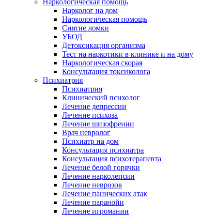
Наркологическая помощь
Нарколог на дом
Наркологическая помощь
Снятие ломки
УБОД
Детоксикация организма
Тест на наркотики в клинике и на дому
Наркологическая скорая
Консультация токсиколога
Психиатрия
Психиатрия
Клинический психолог
Лечение депрессии
Лечение психоза
Лечение шизофрении
Врач невролог
Психиатр на дом
Консультация психиатра
Консультация психотерапевта
Лечение белой горячки
Лечение нарколепсии
Лечение неврозов
Лечение панических атак
Лечение паранойи
Лечение игромании