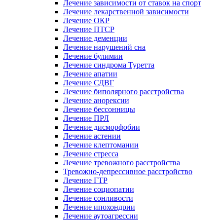
Лечение зависимости от ставок на спорт
Лечение лекарственной зависимости
Лечение ОКР
Лечение ПТСР
Лечение деменции
Лечение нарушений сна
Лечение булимии
Лечение синдрома Туретта
Лечение апатии
Лечение СДВГ
Лечение биполярного расстройства
Лечение анорексии
Лечение бессонницы
Лечение ПРЛ
Лечение дисморфобии
Лечение астении
Лечение клептомании
Лечение стресса
Лечение тревожного расстройства
Тревожно-депрессивное расстройство
Лечение ГТР
Лечение социопатии
Лечение сонливости
Лечение ипохондрии
Лечение аутоагрессии