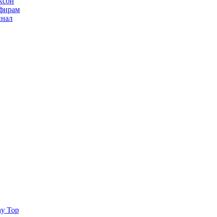
ксон
ьфирам
инал
ay Top