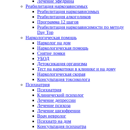
Лечение эфедрина
Реабилитация наркозависимых
Реабилитация наркозависимых
Реабилитация алкоголиков
Программа 12 шагов
Реабилитация наркозависимости по методу
Day Top
Наркологическая помощь
Нарколог на дом
Наркологическая помощь
Снятие ломки
УБОД
Детоксикация организма
Тест на наркотики в клинике и на дому
Наркологическая скорая
Консультация токсиколога
Психиатрия
Психиатрия
Клинический психолог
Лечение депрессии
Лечение психоза
Лечение шизофрении
Врач невролог
Психиатр на дом
Консультация психиатра