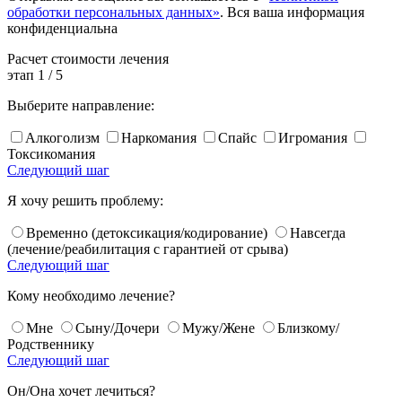
обработки персональных данных»
. Вся ваша информация
конфиденциальна
Расчет
стоимости лечения
этап
1
/
5
Выберите направление:
Алкоголизм
Наркомания
Спайс
Игромания
Токсикомания
Следующий шаг
Я хочу решить проблему:
Временно (детоксикация/кодирование)
Навсегда
(лечение/реабилитация с гарантией от срыва)
Следующий шаг
Кому необходимо лечение?
Мне
Сыну/Дочери
Мужу/Жене
Близкому/
Родственнику
Следующий шаг
Он/Она хочет лечиться?