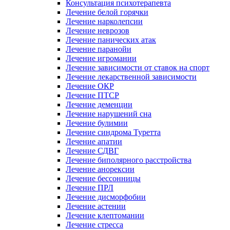
Консультация психотерапевта
Лечение белой горячки
Лечение нарколепсии
Лечение неврозов
Лечение панических атак
Лечение паранойи
Лечение игромании
Лечение зависимости от ставок на спорт
Лечение лекарственной зависимости
Лечение ОКР
Лечение ПТСР
Лечение деменции
Лечение нарушений сна
Лечение булимии
Лечение синдрома Туретта
Лечение апатии
Лечение СДВГ
Лечение биполярного расстройства
Лечение анорексии
Лечение бессонницы
Лечение ПРЛ
Лечение дисморфобии
Лечение астении
Лечение клептомании
Лечение стресса